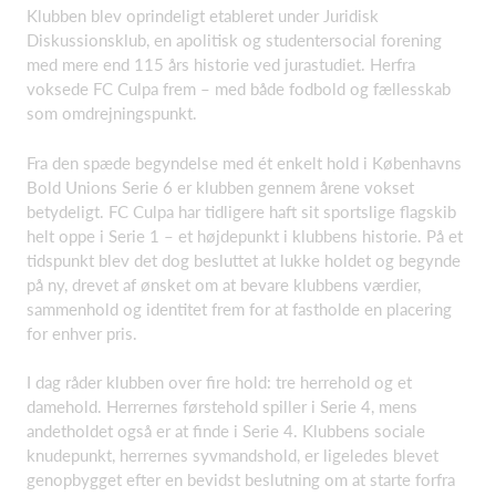
Klubben blev oprindeligt etableret under Juridisk
Diskussionsklub, en apolitisk og studentersocial forening
med mere end 115 års historie ved jurastudiet. Herfra
voksede FC Culpa frem – med både fodbold og fællesskab
som omdrejningspunkt.
Fra den spæde begyndelse med ét enkelt hold i Københavns
Bold Unions Serie 6 er klubben gennem årene vokset
betydeligt. FC Culpa har tidligere haft sit sportslige flagskib
helt oppe i Serie 1 – et højdepunkt i klubbens historie. På et
tidspunkt blev det dog besluttet at lukke holdet og begynde
på ny, drevet af ønsket om at bevare klubbens værdier,
sammenhold og identitet frem for at fastholde en placering
for enhver pris.
I dag råder klubben over fire hold: tre herrehold og et
damehold. Herrernes førstehold spiller i Serie 4, mens
andetholdet også er at finde i Serie 4. Klubbens sociale
knudepunkt, herrernes syvmandshold, er ligeledes blevet
genopbygget efter en bevidst beslutning om at starte forfra