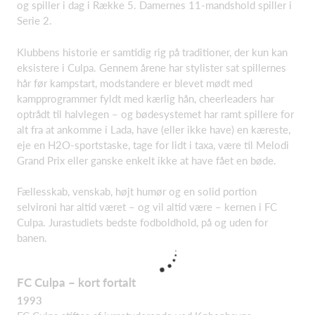
og spiller i dag i Række 5. Damernes 11-mandshold spiller i
Serie 2.
Klubbens historie er samtidig rig på traditioner, der kun kan
eksistere i Culpa. Gennem årene har stylister sat spillernes
hår før kampstart, modstandere er blevet mødt med
kampprogrammer fyldt med kærlig hån, cheerleaders har
optrådt til halvlegen – og bødesystemet har ramt spillere for
alt fra at ankomme i Lada, have (eller ikke have) en kæreste,
eje en H2O-sportstaske, tage for lidt i taxa, være til Melodi
Grand Prix eller ganske enkelt ikke at have fået en bøde.
Fællesskab, venskab, højt humør og en solid portion
selvironi har altid været – og vil altid være – kernen i FC
Culpa. Jurastudiets bedste fodboldhold, på og uden for
banen.
FC Culpa – kort fortalt
1993