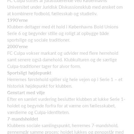
FC Culpa stiftes af jurastuderende ved Københavns
Universitet under Juridisk Diskussionsklub med ønsket om
at kombinere fodbold, fællesskab og studieliv.
1990’erne
Klubben deltager med ét hold i Københavns Bold Unions
Serie 6 og begynder stille og roligt at opbygge både
sportslige og sociale traditioner.
2000’erne
FC Culpa vokser markant og udvider med flere herrehold
samt senere også damehold. Klubkulturen og de særlige
Culpa-traditioner tager for alvor form.
Sportsligt højdepunkt
Herrernes førstehold spiller sig hele vejen op i Serie 1 – et
historisk højdepunkt for klubben.
Genstart med vilje
Efter en samlet vurdering beslutter klubben at lukke Serie 1-
holdet og begynde forfra for at værne om fællesskabet,
værdierne og Culpa-identiteten.
7-mandsholdet
Klubbens sociale samlingspunkt, herrernes 7-mandshold,
gennemgår samme proces: holdet lukkes og genopstår med