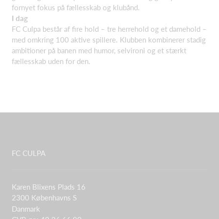
fornyet fokus på fællesskab og klubånd.
I dag
FC Culpa består af fire hold – tre herrehold og et damehold –
med omkring 100 aktive spillere. Klubben kombinerer stadig
ambitioner på banen med humor, selvironi og et stærkt
fællesskab uden for den.
FC CULPA
Karen Blixens Plads 16
2300 Københavns S
Danmark