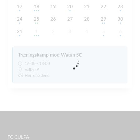
17
18
19
20
21
22
23
24
25
26
27
28
29
30
31
1
2
3
4
5
6
Træningskamp mod Watan SC
16:00 - 18:00
Valby IP
Herreholdene
FC CULPA