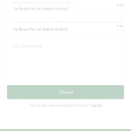
Har du dækkende ulykkesforsikring?
Jeg er bekendt med, at Rugby Danmark er rettighedsindehaver af billeder- og videomateriale fra kampe arrangeret af
Evt. kommentar
Tilmeld
Har du allerede en Holdsport-konto?
Log på