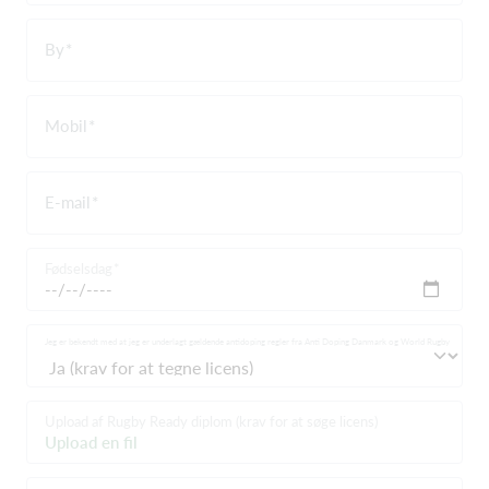
By
Mobil
E-mail
Fødselsdag
Jeg er bekendt med at jeg er underlagt gældende antidoping regler fra Anti Doping Danmark og World Rugby
Upload af Rugby Ready diplom (krav for at søge licens)
Upload en fil