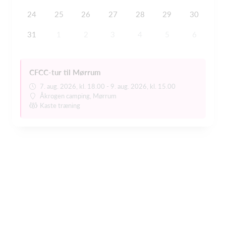
24
25
26
27
28
29
30
31
1
2
3
4
5
6
CFCC-tur til Mørrum
7. aug. 2026, kl. 18.00 - 9. aug. 2026, kl. 15.00
Åkrogen camping, Mørrum
Kaste træning