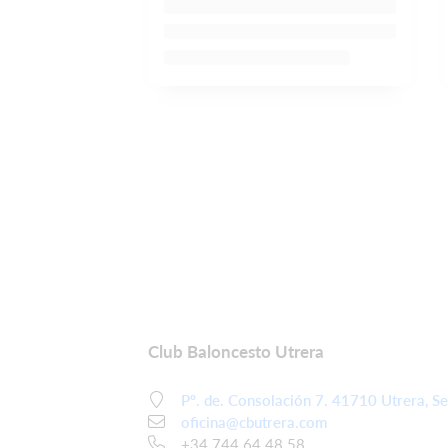
Club Baloncesto Utrera
Pº. de. Consolación 7. 41710 Utrera, Se
oficina@cbutrera.com
+34 744 64 48 58