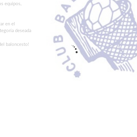
os equipos,
ar en el
categoría deseada
del baloncesto!