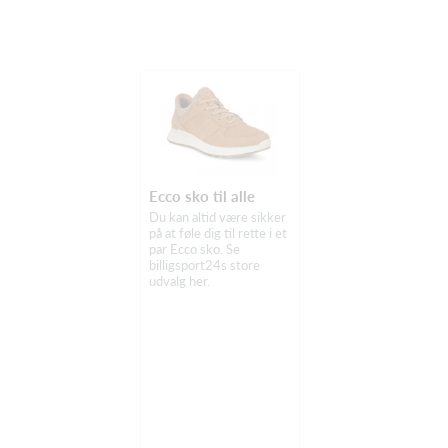
Ecco sko til alle
Du kan altid være sikker
på at føle dig til rette i et
par Ecco sko. Se
billigsport24s store
udvalg her.