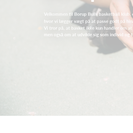
Velkommen til Borup Bulls basketball klub, 
hvor vi lægger vægt på at passe godt på hin
Vi tror på, at basket ikke kun handler om a
men også om at udvikle sig som individ og t