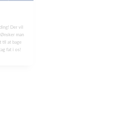
ding! Der vil
! Ønsker man
 til at bage
g fat i os!