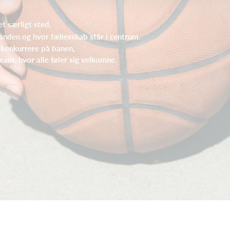
et særligt sted,
anden og hvor fællesskab står i centrum.
t konkurrere på banen,
eam, hvor alle føler sig velkomne.