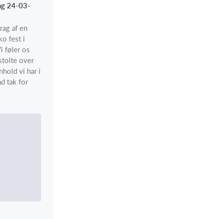
ng 24-03-
ag af en
o fest i
 føler os
stolte over
hold vi har i
nd tak for