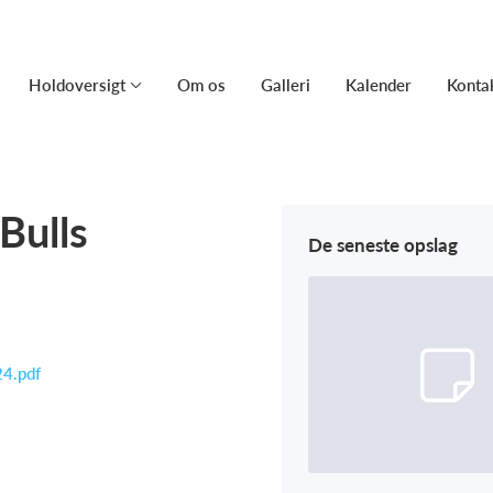
Holdoversigt
Om os
Galleri
Kalender
Konta
Bulls
De seneste opslag
24.pdf