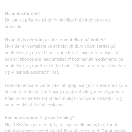
Hvad koster det?
Du kan se priserne på de forskellige hold inde på deres
holdside.
Hvad, hvis der står, at der er venteliste på holdet?
Hvis der er venteliste på et hold, vil du/dit barn sættes på
venteliste, og du vil blive kontaktet så snart, der er plads. Vi
holder løbende øje med antallet af kommende medlemmer på
venteliste, og opretter ekstra hold, såfremt der er nok tilmeldte
og vi har halkapacitet til det.
I øjeblikket har vi ventelister til rigtig mange af vores hold, som
desværre er lukket for tilgang og opskrivning, men vi gør hele
tiden vores bedste for at flest muligt kan dyrke basketball og
være en del af de fællesskabet.
Kan man komme til prøvetræning?
Nej. I BK Amager er vi rigtig mange medlemmer, hvorfor der
kan forekomme ventelister på flere af vores hold. For at undgå