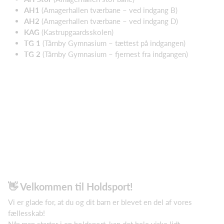
AH1
(Amagerhallen tværbane – ved indgang B)
AH2
(Amagerhallen tværbane – ved indgang D)
KAG
(Kastrupgaardsskolen)
TG 1
(Tårnby Gymnasium – tættest på indgangen)
TG 2
(Tårnby Gymnasium – fjernest fra indgangen)
👋 Velkommen til Holdsport!
Vi er glade for, at du og dit barn er blevet en del af vores
fællesskab!