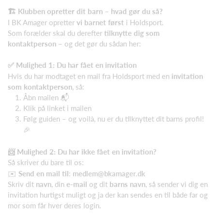
🏗️ Klubben opretter dit barn – hvad gør du så?
I BK Amager opretter
vi barnet først
i Holdsport.
Som forælder skal du derefter
tilknytte dig som
kontaktperson
– og det gør du sådan her:
✅ Mulighed 1: Du har fået en invitation
Hvis du har modtaget en mail fra Holdsport med en
invitation
som kontaktperson
, så:
Åbn mailen 📬
Klik på linket i mailen
Følg guiden – og voilà, nu er du tilknyttet dit barns profil!
🎉
📨 Mulighed 2: Du har ikke fået en invitation?
Så skriver du bare til os:
✉️
Send en mail til
:
medlem@bkamager.dk
Skriv dit
navn
, din
e-mail
og dit
barns navn
, så sender vi dig en
invitation hurtigst muligt og ja der kan sendes en til både far og
mor som får hver deres login.