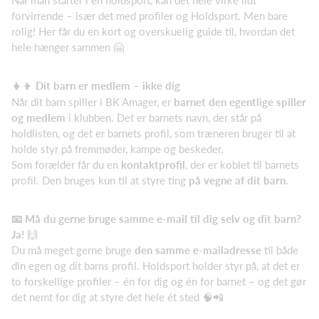
Når man starter i en holdsport, kan det hele virke lidt
forvirrende – især det med profiler og Holdsport. Men bare
rolig! Her får du en kort og overskuelig guide til, hvordan det
hele hænger sammen 🤗
👧👦 Dit barn er medlem – ikke dig
Når dit barn spiller i BK Amager, er
barnet den egentlige spiller
og medlem
i klubben. Det er barnets navn, der står på
holdlisten, og det er barnets profil, som træneren bruger til at
holde styr på fremmøder, kampe og beskeder.
Som forælder får du en
kontaktprofil
, der er koblet til barnets
profil. Den bruges kun til at styre ting
på vegne af dit barn
.
📧 Må du gerne bruge samme e-mail til dig selv og dit barn?
Ja!
🙌
Du må meget gerne bruge
den samme e-mailadresse
til både
din egen og dit barns profil. Holdsport holder styr på, at det er
to forskellige profiler – én for dig og én for barnet – og det gør
det nemt for dig at styre det hele ét sted 🧠📲