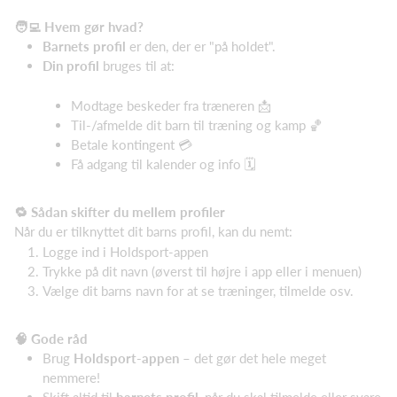
🧑‍💻 Hvem gør hvad?
Barnets profil
er den, der er "på holdet".
Din profil
bruges til at:
Modtage beskeder fra træneren 📩
Til-/afmelde dit barn til træning og kamp 🏀
Betale kontingent 💳
Få adgang til kalender og info 🗓️
🔁 Sådan skifter du mellem profiler
Når du er tilknyttet dit barns profil, kan du nemt:
Logge ind i Holdsport-appen
Trykke på dit navn (øverst til højre i app eller i menuen)
Vælge dit barns navn for at se træninger, tilmelde osv.
🧠 Gode råd
Brug
Holdsport-appen
– det gør det hele meget
nemmere!