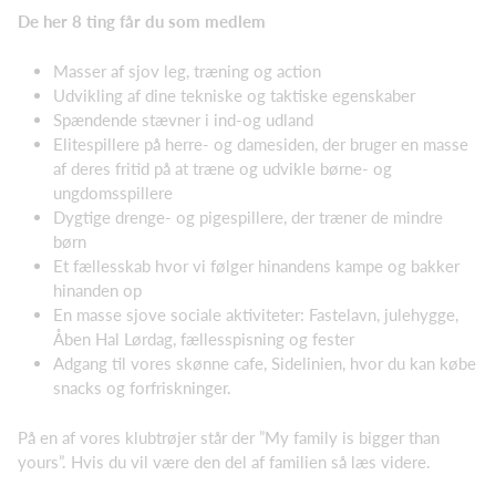
De her 8 ting får du som medlem
Masser af sjov leg, træning og action
Udvikling af dine tekniske og taktiske egenskaber
Spændende stævner i ind-og udland
Elitespillere på herre- og damesiden, der bruger en masse
af deres fritid på at træne og udvikle børne- og
ungdomsspillere
Dygtige drenge- og pigespillere, der træner de mindre
børn
Et fællesskab hvor vi følger hinandens kampe og bakker
hinanden op
En masse sjove sociale aktiviteter: Fastelavn, julehygge,
Åben Hal Lørdag, fællesspisning og fester
Adgang til vores skønne cafe, Sidelinien, hvor du kan købe
snacks og forfriskninger.
På en af vores klubtrøjer står der ”My family is bigger than
yours”. Hvis du vil være den del af familien så læs videre.