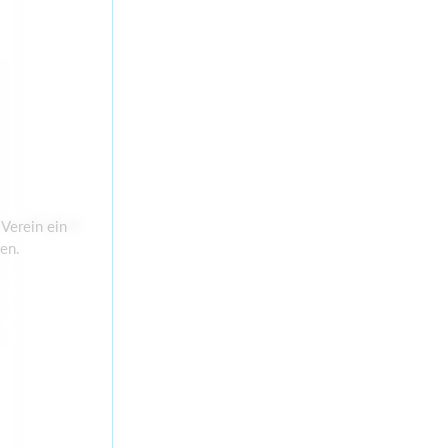
d verfügbar
Verein ein
en.