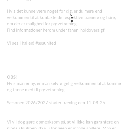
Hvis det kunne være noget for dig, er du mere end
velkommen til at kontakte de respektive trænere og høre,
om der er mulighed for prøvetræning.
Find informationer herom under fanen 'holdoversigt'
Vi ses i hallen! #asaunited
OBS!
Hvis man er ny, er man selvfølgelig velkommen til at komme
og træne med til prøvetræning.
Sæsonen 2026/2027 starter træning den 11-08-26.
Vi vil dog gøre opmærksom på, a
t vi ikke kan garantere en
plads i klubben
, da vi i forvejen er mange spillere. Man er