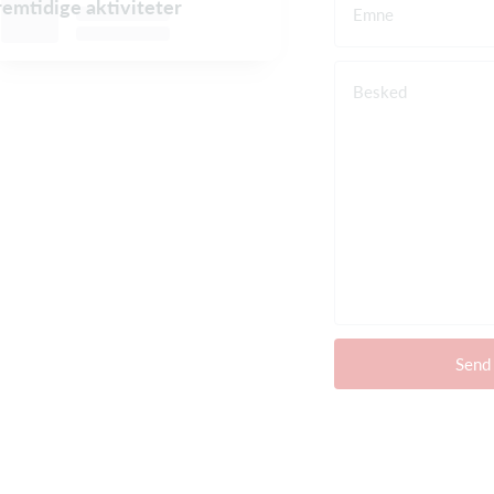
fremtidige aktiviteter
Emne
Besked
Send