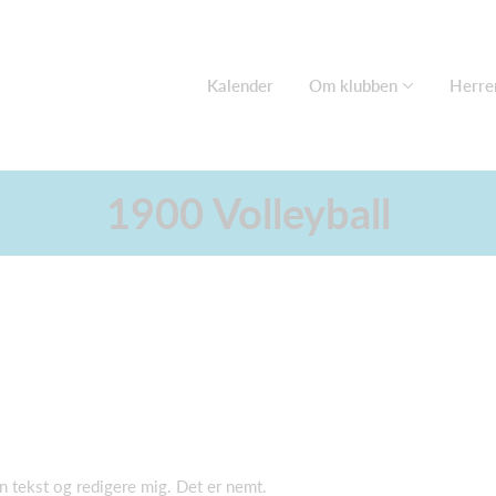
Kalender
Om klubben
Herre
1900 Volleyball
gen tekst og redigere mig. Det er nemt.