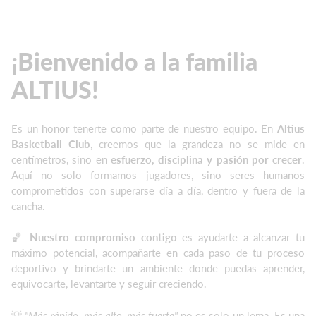
¡Bienvenido a la familia
ALTIUS!
Es un honor tenerte como parte de nuestro equipo. En
Altius
Basketball Club
, creemos que la grandeza no se mide en
centímetros, sino en
esfuerzo, disciplina y pasión por crecer
.
Aquí no solo formamos jugadores, sino seres humanos
comprometidos con superarse día a día, dentro y fuera de la
cancha.
🏀
Nuestro compromiso contigo
es ayudarte a alcanzar tu
máximo potencial, acompañarte en cada paso de tu proceso
deportivo y brindarte un ambiente donde puedas aprender,
equivocarte, levantarte y seguir creciendo.
💡
"Más rápido, más alto, más fuerte"
no es solo un lema. Es una