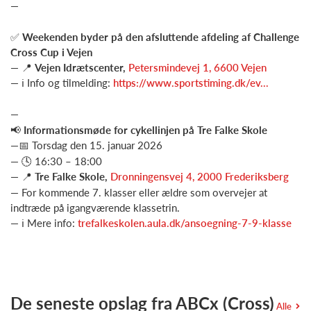
—
✅
Weekenden byder på den afsluttende afdeling af Challenge
Cross Cup i Vejen
— 📍
Vejen Idrætscenter,
Petersmindevej 1, 6600 Vejen
— ℹ️ Info og tilmelding:
https://www.sportstiming.dk/ev...
—
📢
Informationsmøde for cykellinjen på Tre Falke Skole
—📅 Torsdag den 15. januar 2026
— 🕓 16:30 – 18:0
0
— 📍
Tre Falke Skole,
Dronningensvej 4, 2000 Frederiksberg
— For kommende 7. klasser eller ældre som overvejer at
indtræde på igangværende klassetrin.
— ℹ️ Mere info:
trefalkeskolen.aula.dk/ansoegning-7-9-klasse
De seneste opslag fra ABCx (Cross)
Alle