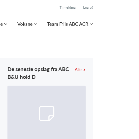
Tilmelding
Log på
ge
Voksne
Team Friis ABC ACR
De seneste opslag fra ABC
Alle
B&U hold D