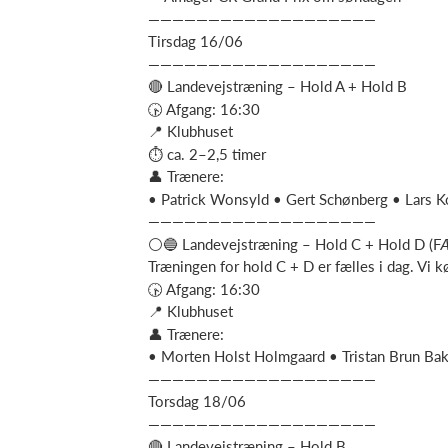
———————————————————
Tirsdag 16/06
———————————————————
🔴 Landevejstræning – Hold A + Hold B
🕟 Afgang: 16:30
📍 Klubhuset
⏱ ca. 2–2,5 timer
👤 Trænere:
• Patrick Wonsyld • Gert Schønberg • Lars 
———————————————————
⚪🔵 Landevejstræning – Hold C + Hold D (F
Træningen for hold C + D er fælles i dag. Vi k
🕟 Afgang: 16:30
📍 Klubhuset
👤 Trænere:
• Morten Holst Holmgaard • Tristan Brun Bak
———————————————————
Torsdag 18/06
———————————————————
🔴 Landevejstræning – Hold B