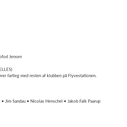
Kofod Jensen
ÆLLES)
ører fartleg med resten af klubben på Flyvestationen.
 • Jim Sandau • Nicolas Henschel • Jakob Falk Paarup