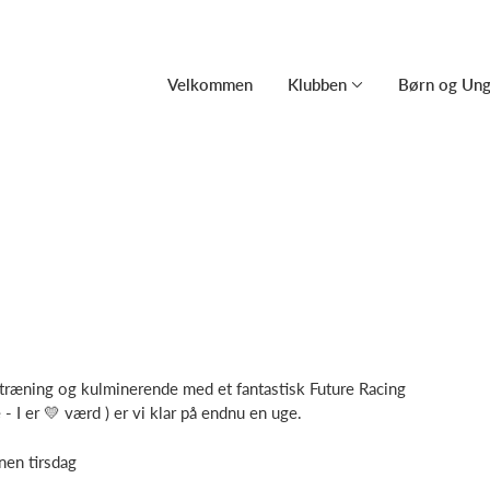
Velkommen
Klubben
Børn og Un
ræning og kulminerende med et fantastisk Future Racing
 - I er 💛 værd ) er vi klar på endnu en uge.
nen tirsdag