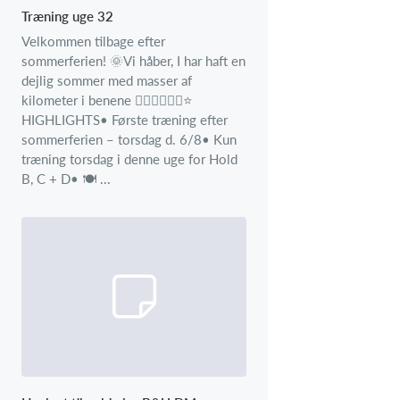
Træning uge 32
Velkommen tilbage efter
sommerferien! 🌞Vi håber, I har haft en
dejlig sommer med masser af
kilometer i benene 🚴‍♂️🚴‍♂️🚴‍♂️⭐
HIGHLIGHTS• Første træning efter
sommerferien – torsdag d. 6/8• Kun
træning torsdag i denne uge for Hold
B, C + D• 🍽️ ...