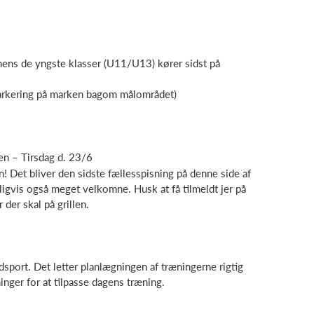
mens de yngste klasser (U11/U13) kører sidst på
arkering på marken bagom målområdet)
en – Tirsdag d. 23/6
en! Det bliver den sidste fællesspisning på denne side af
igvis også meget velkomne. Husk at få tilmeldt jer på
der skal på grillen.
dsport. Det letter planlægningen af træningerne rigtig
nger for at tilpasse dagens træning.