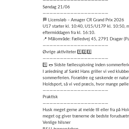
———————————————————
Søndag 21/06
———————————————————
🏁 Licensløb – Amager CR Grand Prix 2026
U17 starter kl. 10:40, U15/U17P kl. 10:50, 
eftermiddagen fra kl. 16:10.
📍 Målområde: Fælledvej 45, 2791 Dragør (P
———————————————————
Øvrige aktiviteter 1️⃣2️⃣3️⃣
———————————————————
1️⃣ 🌭 Sidste fællesspisning inden sommerferi
I anledning af Sankt Hans griller vi ved klubb
sommerferien. Forældre og søskende er naturl
Holdsport, så vi ved præcis, hvor mange pøller 
———————————————————
Praktisk
———————————————————
Husk meget gerne at melde til eller fra på Hol
meget og giver trænerne de bedste forudsætni
Venlige hilsner
B&U-trænerstaben