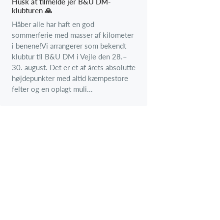
Husk at tilmelde jer B&U DM-
klubturen 🙏
Håber alle har haft en god
sommerferie med masser af kilometer
i benene!Vi arrangerer som bekendt
klubtur til B&U DM i Vejle den 28.–
30. august. Det er et af årets absolutte
højdepunkter med altid kæmpestore
felter og en oplagt muli...