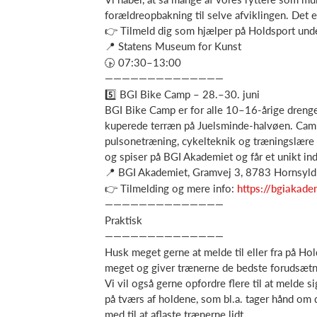
forældreopbakning til selve afviklingen. Det 
👉 Tilmeld dig som hjælper på Holdsport unde
📍 Statens Museum for Kunst
🕟 07:30–13:00
——————————————
5️⃣ BGI Bike Camp – 28.–30. juni
BGI Bike Camp er for alle 10–16-årige drenge 
kuperede terræn på Juelsminde-halvøen. Campe
pulsonetræning, cykelteknik og træningslære 
og spiser på BGI Akademiet og får et unikt indb
📍 BGI Akademiet, Gramvej 3, 8783 Hornsyld
👉 Tilmelding og mere info:
https://bgiakade
——————————————
Praktisk
——————————————
Husk meget gerne at melde til eller fra på Hol
meget og giver trænerne de bedste forudsætni
Vi vil også gerne opfordre flere til at melde s
på tværs af holdene, som bl.a. tager hånd om 
med til at aflaste trænerne lidt.