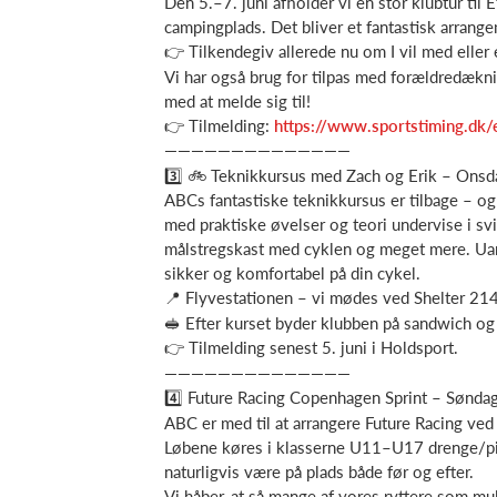
Den 5.–7. juni afholder vi en stor klubtur til 
campingplads. Det bliver et fantastisk arrang
👉 Tilkendegiv allerede nu om I vil med eller e
Vi har også brug for tilpas med forældredæknin
med at melde sig til!
👉 Tilmelding:
https://www.sportstiming.dk/e
——————————————
3️⃣ 🚲 Teknikkursus med Zach og Erik – Onsda
ABCs fantastiske teknikkursus er tilbage – og 
med praktiske øvelser og teori undervise i svi
målstregskast med cyklen og meget mere. Uanse
sikker og komfortabel på din cykel.
📍 Flyvestationen – vi mødes ved Shelter 214
🥪 Efter kurset byder klubben på sandwich og 
👉 Tilmelding senest 5. juni i Holdsport.
——————————————
4️⃣ Future Racing Copenhagen Sprint – Søndag
ABC er med til at arrangere Future Racing ved
Løbene køres i klasserne U11–U17 drenge/pig
naturligvis være på plads både før og efter.
Vi håber, at så mange af vores ryttere som mulig