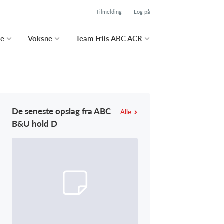
Tilmelding
Log på
ge
Voksne
Team Friis ABC ACR
De seneste opslag fra ABC
Alle
B&U hold D