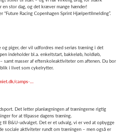
er en stor dag, og det kræver mange hænder!
r “Future Racing Copenhagen Sprint Hjælpertilmelding”.
og piger, der vil udfordres med seriøs træning i det
n indeholder bl.a. enkeltstart, bakkeløb, holdløb,
– samt masser af efterskoleaktiviteter om aftenen. Du bor
lik i livet som cykelrytter.
miet.dk/camps-...
dsport. Det letter planlægningen af træningerne rigtig
nger for at tilpasse dagens træning.
ig til B&U-udvalget. Det er et udvalg, vi er ved at opbygge
de sociale aktiviteter rundt om træningen – men også er