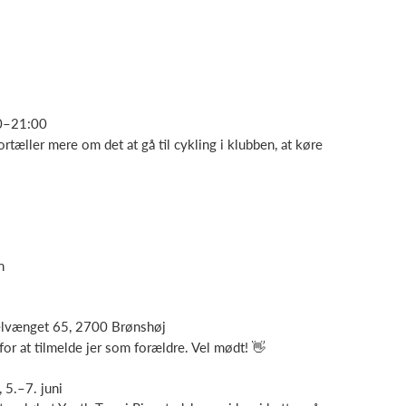
00–21:00
fortæller mere om det at gå til cykling i klubben, at køre
n
belvænget 65, 2700 Brønshøj
for at tilmelde jer som forældre. Vel mødt! 👋
 5.–7. juni