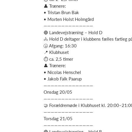
👤 Trænere:
• Tristan Brun Bak
• Morten Holst Holmgård
——————————————
🔵 Landevejstræning – Hold D
🚴 Hold D deltager i klubbens fælles fartleg p
🕟 Afgang: 16:30
📍 Klubhuset
⏱ ca. 2,5 timer
👤 Trænere:
• Nicolas Henschel
• Jakob Falk Paarup
——————————————
Onsdag 20/05
——————————————
🤝 Forældremøde i Klubhuset kl. 20:00–21:00 
——————————————
Torsdag 21/05
——————————————
🔴 Landevejstræning – Hold B