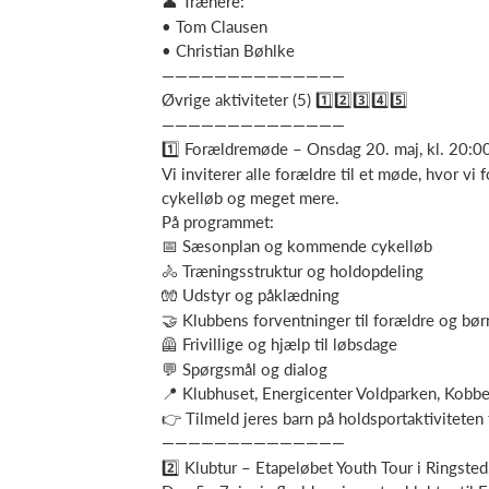
👤 Trænere:
• Tom Clausen
• Christian Bøhlke
——————————————
Øvrige aktiviteter (5) 1️⃣2️⃣3️⃣4️⃣5️⃣
——————————————
1️⃣ Forældremøde – Onsdag 20. maj, kl. 20:
Vi inviterer alle forældre til et møde, hvor vi 
cykelløb og meget mere.
På programmet:
📅 Sæsonplan og kommende cykelløb
🚴 Træningsstruktur og holdopdeling
🧤 Udstyr og påklædning
🤝 Klubbens forventninger til forældre og bør
🦺 Frivillige og hjælp til løbsdage
💬 Spørgsmål og dialog
📍 Klubhuset, Energicenter Voldparken, Kob
👉 Tilmeld jeres barn på holdsportaktiviteten 
——————————————
2️⃣ Klubtur – Etapeløbet Youth Tour i Ringsted,