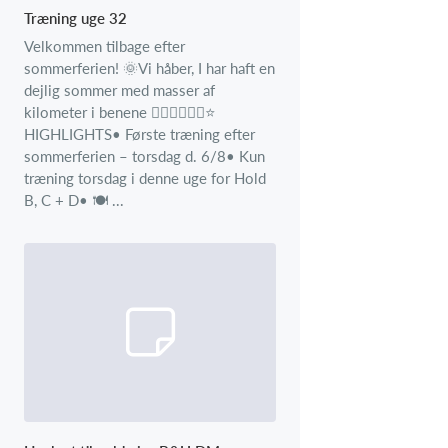
Træning uge 32
Velkommen tilbage efter
sommerferien! 🌞Vi håber, I har haft en
dejlig sommer med masser af
kilometer i benene 🚴‍♂️🚴‍♂️🚴‍♂️⭐
HIGHLIGHTS• Første træning efter
sommerferien – torsdag d. 6/8• Kun
træning torsdag i denne uge for Hold
B, C + D• 🍽️ ...