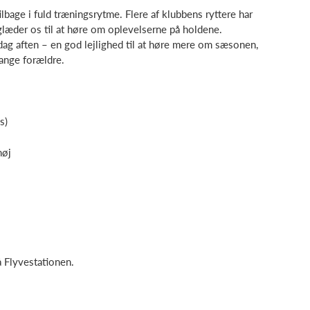
ilbage i fuld træningsrytme. Flere af klubbens ryttere har
glæder os til at høre om oplevelserne på holdene.
g aften – en god lejlighed til at høre mere om sæsonen,
mange forældre.
s)
høj
å Flyvestationen.