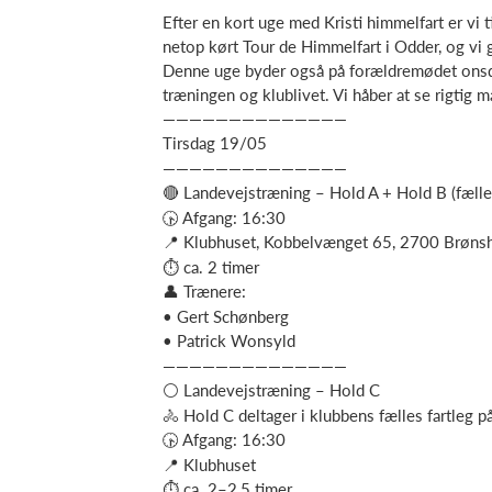
Efter en kort uge med Kristi himmelfart er vi t
netop kørt Tour de Himmelfart i Odder, og vi 
Denne uge byder også på forældremødet onsda
træningen og klublivet. Vi håber at se rigtig 
——————————————
Tirsdag 19/05
——————————————
🔴 Landevejstræning – Hold A + Hold B (fælle
🕟 Afgang: 16:30
📍 Klubhuset, Kobbelvænget 65, 2700 Brøns
⏱ ca. 2 timer
👤 Trænere:
• Gert Schønberg
• Patrick Wonsyld
——————————————
⚪ Landevejstræning – Hold C
🚴 Hold C deltager i klubbens fælles fartleg p
🕟 Afgang: 16:30
📍 Klubhuset
⏱ ca. 2–2,5 timer