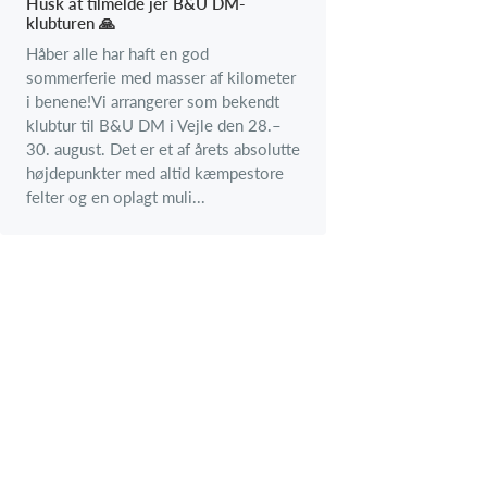
Husk at tilmelde jer B&U DM-
klubturen 🙏
Håber alle har haft en god
sommerferie med masser af kilometer
i benene!Vi arrangerer som bekendt
klubtur til B&U DM i Vejle den 28.–
30. august. Det er et af årets absolutte
højdepunkter med altid kæmpestore
felter og en oplagt muli...