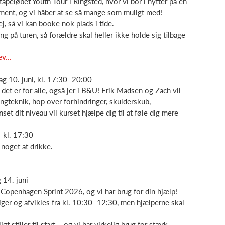
Etapeløbet Youth Tour i Ringsted, hvor vi bor i hytter på en
ement, og vi håber at se så mange som muligt med!
j, så vi kan booke nok plads i tide.
g på turen, så forældre skal heller ikke holde sig tilbage
v...
g 10. juni, kl. 17:30–20:00
det er for alle, også jer i B&U! Erik Madsen og Zach vil
ngteknik, hop over forhindringer, skulderskub,
t dit niveau vil kurset hjælpe dig til at føle dig mere
 kl. 17:30
noget at drikke.
 14. juni
 Copenhagen Sprint 2026, og vi har brug for din hjælp!
er og afvikles fra kl. 10:30–12:30, men hjælperne skal
t stiller til start – og vi har virkelig brug for stærk