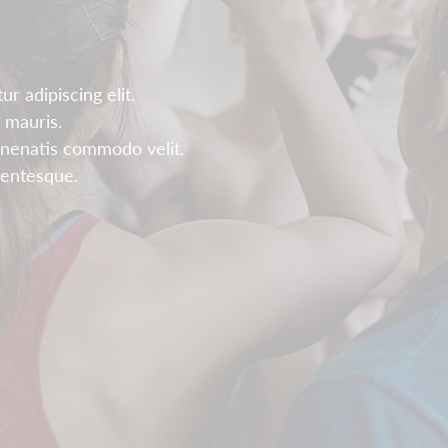
r adipiscing elit.
 mauris.
enenatis commodo velit.
llentesque.