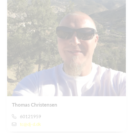
Thomas Christensen
60121959
tc@dj-d.dk