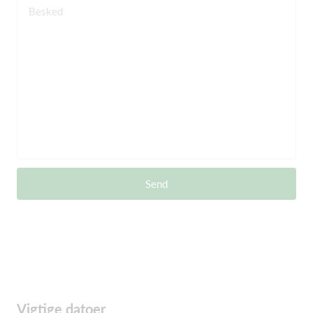
Besked
Send
Vigtige datoer