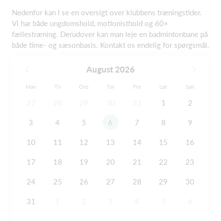
Nedenfor kan I se en oversigt over klubbens træningstider.
Vi har både ungdomshold, motionisthold og 60+
fællestræning. Derudover kan man leje en badmintonbane på
både time- og sæsonbasis. Kontakt os endelig for spørgsmål.
August 2026
Man
Tir
Ons
Tor
Fre
Lør
Søn
27
28
29
30
31
1
2
3
4
5
6
7
8
9
10
11
12
13
14
15
16
17
18
19
20
21
22
23
24
25
26
27
28
29
30
31
1
2
3
4
5
6