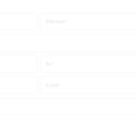
Efternavn
By
E-mail