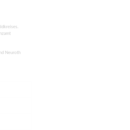
ldkreises.
anzamt
nd Neuroth