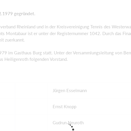
2.1979 gegründet.
isverband Rheinland und in der Kreisvereinigung Tennis des Westerwa
chts Montabaur ist er unter der Registernummer 1042. Durch das Fin
t zuerkannt.
9 im Gasthaus Burg statt. Unter der Versammlungsleitung von Ber
us Heiligenroth folgenden Vorstand.
Jürgen Esselmann
Ernst Knopp
Gudrun Neuroth