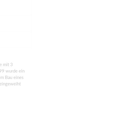
e mit 3
999 wurde ein
em Bau eines
 eingeweiht