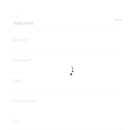
Hold
Fornavn
Efternavn
Gade
Postnummer
By