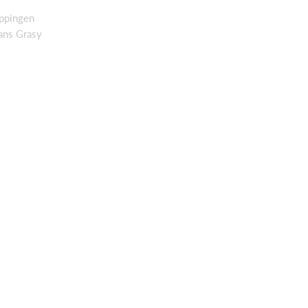
uppingen
ans Grasy