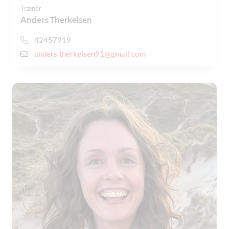
Træner
Anders Therkelsen
42457919
anders.therkelsen91@gmail.com