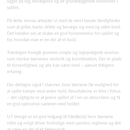
ligger på leg, bevægelse og de grundlæggende elementer i
spillet.
På dette niveau arbejder vi med de mest basale færdigheder
som at gribe, kaste, drible og bevæge sig med og uden bold.
Det handler om at skabe en god fornemmelse for spillet og
for, hvordan man er en del af et hold.
Træningen foregår gennem simple og legeprægede øvelser,
som styrker børnenes motorik og koordination. Der er plads
til forskellighed, og alle kan være med – uanset tidligere
erfaring.
Der deltages også i stævner, hvor børnene får mulighed for
at spille kampe mod andre hold. Resultaterne er ikke i fokus
– det vigtigste er at prøve spillet af i en rar atmosfære og få
en god oplevelse sammen med holdet.
U7 drenge er en god indgang til håndbold, hvor børnene
stille og roligt bliver fortrolige med sporten, reglerne og det
at være en del af et fællesskab.