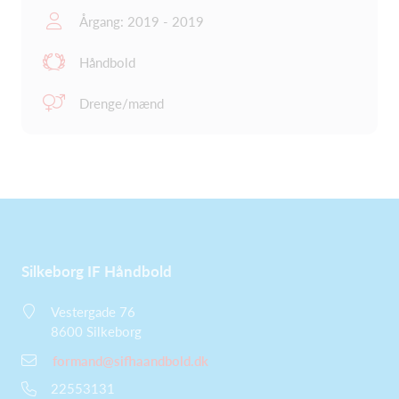
Årgang: 2019 - 2019
Håndbold
Drenge/mænd
Silkeborg IF Håndbold
Vestergade 76
8600 Silkeborg
formand@sifhaandbold.dk
22553131