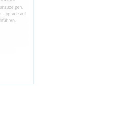
it kein
 anzuzeigen,
-Feed
n Upgrade auf
bar
hführen.