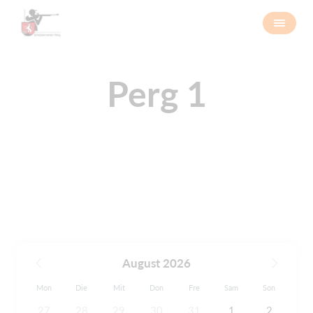
Perg 1
August 2026
Mon
Die
Mit
Don
Fre
Sam
Son
27
28
29
30
31
1
2