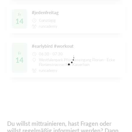
#jedenfreitag
Fr
14
Ganztägig
runcademy
#earlybird #workout
Fr
06:30 - 07:30
14
Westfalenpark Pförtnereingang Florian - Ecke
Florianstrassse/Am Kaiserhain
runcademy
Du willst mittrainieren, hast Fragen oder
willst regelmäßig informiert werden? Dann