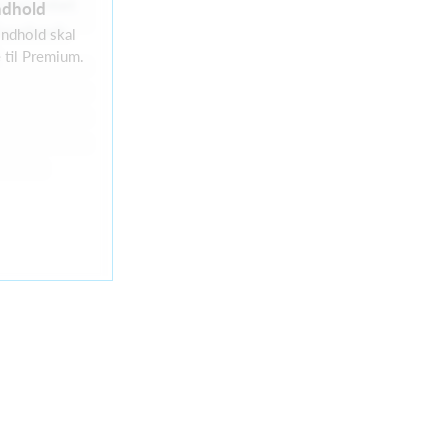
ikket intet
ndhold
Facebook-
 indhold skal
 til Premium.