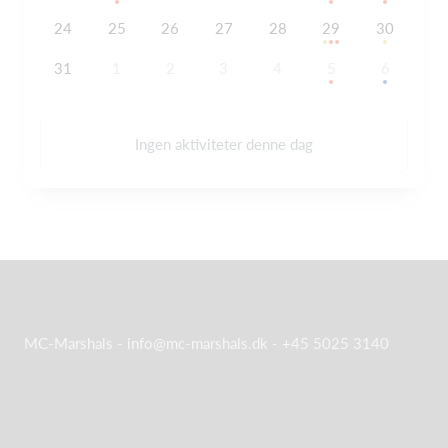
24
25
26
27
28
29
30
31
1
2
3
4
5
6
Ingen aktiviteter denne dag
MC-Marshals -
info@mc-marshals.dk
- +45 5025 3140