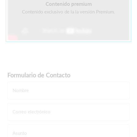
Contenido premium
Contenido exclusivo de la la versión Premium.
Formulario de Contacto
Nombre
Correo electrónico
Asunto