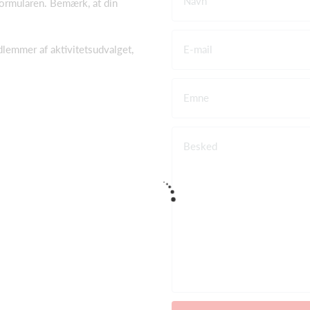
Navn
tformularen. Bemærk, at din
emmer af aktivitetsudvalget,
E-mail
Emne
Besked