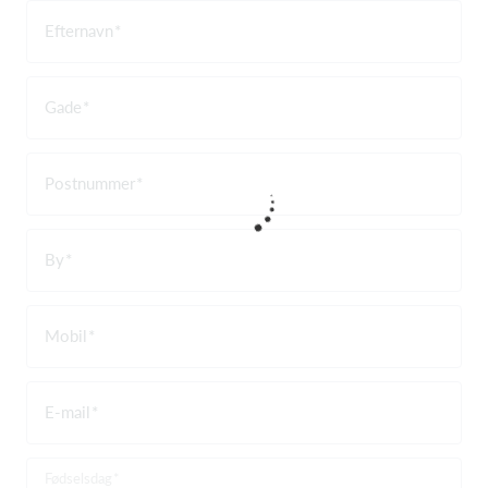
Efternavn
Gade
Postnummer
By
Mobil
E-mail
Fødselsdag