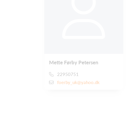
Mette Førby Petersen
22950751
foerby_uk@yahoo.dk