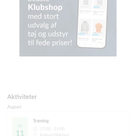
Aktiviteter
August
Træning
Tir
17:00 - 19:00
11
Kaløvig Bådelaug