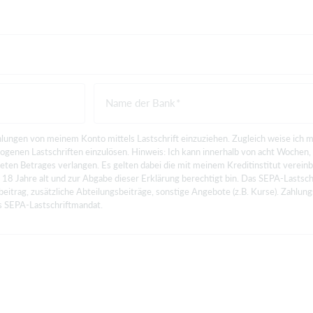
Name der Bank
lungen von meinem Konto mittels Lastschrift einzuziehen. Zugleich weise ich m
zogenen Lastschriften einzulösen. Hinweis: Ich kann innerhalb von acht Wochen,
eten Betrages verlangen. Es gelten dabei die mit meinem Kreditinstitut verein
 18 Jahre alt und zur Abgabe dieser Erklärung berechtigt bin. Das SEPA-Lastschr
eitrag, zusätzliche Abteilungsbeiträge, sonstige Angebote (z.B. Kurse). Zahlung
erteile ich das SEPA-Lastschriftmandat.