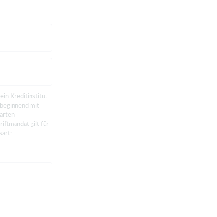
ein Kreditinstitut
 beginnend mit
barten
iftmandat gilt für
sart: