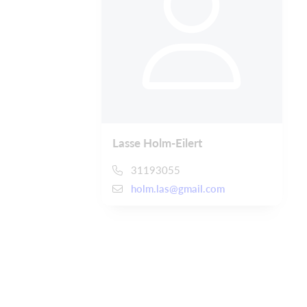
Lasse Holm-Eilert
31193055
holm.las@gmail.com