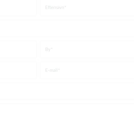
Efternavn
By
E-mail