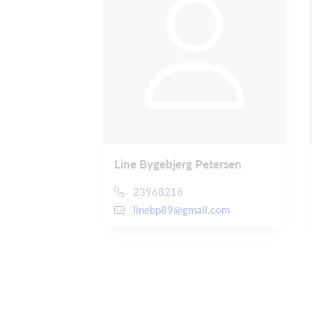
Line Bygebjerg Petersen
23968216
linebp89@gmail.com