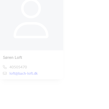
Søren Loft
40505470
loft@bach-loft.dk