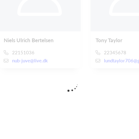
Niels Ulrich Bertelsen
Tony Taylor
22151036
22345678
nub-juve@live.dk
lundtaylor706@