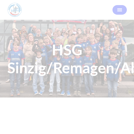
HSG
Sinzig/Remagen/Ah