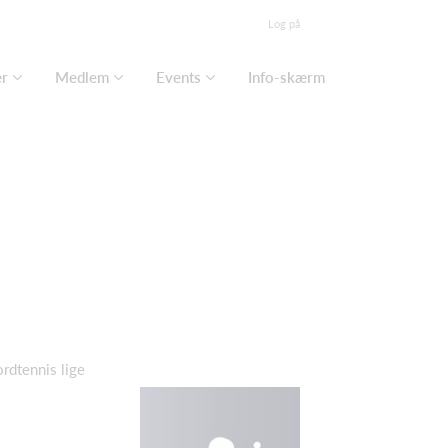
Log på
er
Medlem
Events
Info-skærm
rdtennis lige