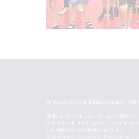
VIL DU SPILLE I HILLERØD GI BORDTENNI
Vi elsker bordtennis sporten, og vi elsker når 
Hvad enten du er nybegynder, en gammel rott
eller måske et stort bordtennis talent,
så glæder vi os til at se dig i bordtennishallen