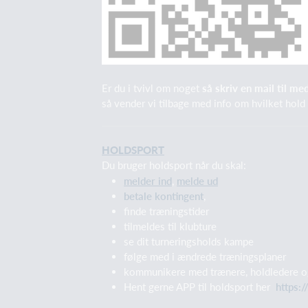
Er du i tvivl om noget
så skriv en mail til
med
så vender vi tilbage med info om hvilket hold
HOLDSPORT
Du bruger holdsport når du skal:
melder ind
,
melde ud
betale kontingent
,
finde træningstider
tilmeldes til klubture
se dit turneringsholds kampe
følge med i ændrede træningsplaner
kommunikere med trænere, holdledere og 
Hent gerne APP til holdsport her
https: