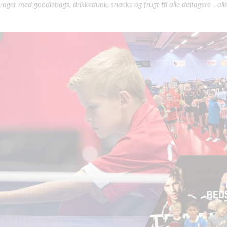
r med goodiebags, drikkedunk, snacks og frugt til alle deltagere - all