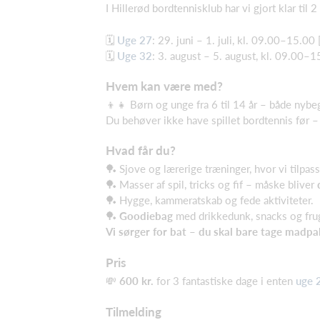
I Hillerød bordtennisklub har vi gjort klar til 
🗓️
Uge 27
: 29. juni – 1. juli, kl. 09.00–15.00 
🗓️
Uge 32
: 3. august – 5. august, kl. 09.00–1
Hvem kan være med?
👦👧 Børn og unge fra 6 til 14 år – både nybe
Du behøver ikke have spillet bordtennis før –
Hvad får du?
🏓 Sjove og lærerige træninger, hvor vi tilpass
🏓 Masser af spil, tricks og fif – måske bliver
🏓 Hygge, kammeratskab og fede aktiviteter.
🏓
Goodiebag
med drikkedunk, snacks og fru
Vi sørger for bat – du skal bare tage mad
Pris
💸
600 kr.
for 3 fantastiske dage i enten
uge 
Tilmelding