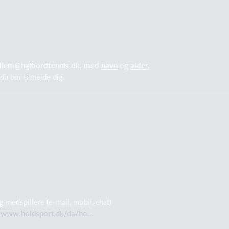
lem@hgibordtennis.dk
, med
navn
og
alder
,
 du bør tilmelde dig.
medspillere (e-mail, mobil, chat)
//www.holdsport.dk/da/ho...