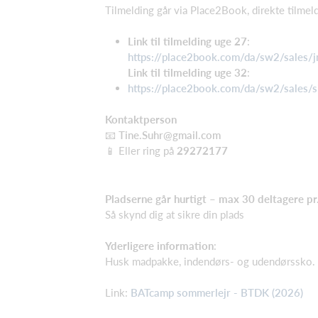
Tilmelding går via Place2Book, direkte tilmel
Link til tilmelding uge 27
:
https://place2book.com/da/sw2/sales/
Link til tilmelding uge 32
:
https://place2book.com/da/sw2/sales
Kontaktperson
📧
Tine.Suhr@gmail.com
📱 Eller ring på
29272177
Pladserne går hurtigt – max 30 deltagere pr
Så skynd dig at sikre din plads
Yderligere information
:
Husk madpakke, indendørs- og udendørssko.
Link:
BATcamp sommerlejr - BTDK (2026)