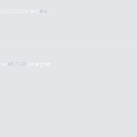
on 2025/2026 her [
link
]
ores
MOTIVU
løsning her: