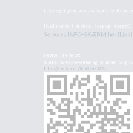
Læs meget gerne vores velkomst folder sæs
Hvad sker der i klubben .. i dag og i morgen?
Se vores INFO-SKÆRM her [Link]
PRØVETRÆNING
Ønsker du en prøvetræning i klubben, brug v
https://motivu.dk/klubber/362/...