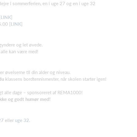
2 lejre i sommerferien, en i uge 27 og en i uge 32
[
LINK
]
5.00 [
LINK
]
gyndere og let øvede.
 alle kan være med!
er øvelserne til din alder og niveau.
du
klassens bordtennismester, når skolen starter igen!
gt alle dage – sponsoreret af REMA1000!
pakke og godt humør med!
27
eller
uge 32
.