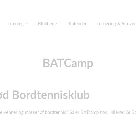
Træning
Klubben
Kalender
Turnering & Stævn
BATCamp
ød Bordtennisklub
ye venner og masser af bordtennis? Så er BATcamp hos Hillerød GI Bo