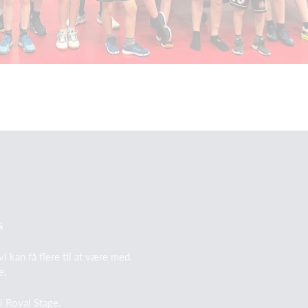
S
vi kan få flere til at være med.
e,
 i Royal Stage.