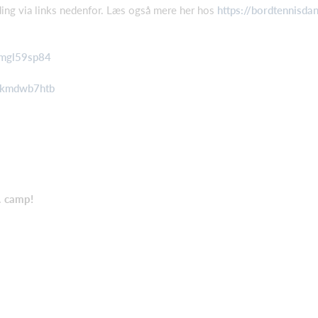
ding via links nedenfor. Læs også mere her hos
https://bordtennisda
jmgl59sp84
/skmdwb7htb
. camp!