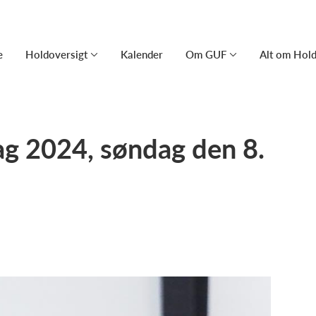
e
Holdoversigt
Kalender
Om GUF
Alt om Hold
g 2024, søndag den 8.