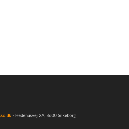
sso.dk
- Hedehusvej 2A, 8600 Silkeborg