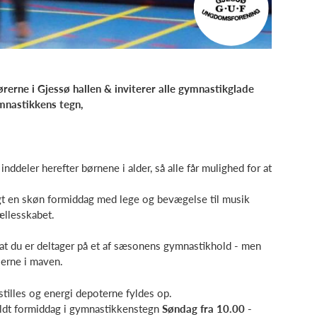
erne i Gjessø hallen & inviterer alle gymnastikglade
ymnastikkens tegn,
nddeler herefter børnene i alder, så alle får mulighed for at
agt en skøn formiddag med lege og bevægelse til musik
ællesskabet.
v, at du er deltager på et af sæsonens gymnastikhold - men
erne i maven.
 stilles og energi depoterne fyldes op.
yldt formiddag i gymnastikkenstegn
Søndag fra 10.00 -