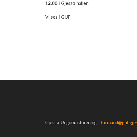
12.00
i Gjessø hallen.
Vi ses i GUF!
Gjessø Ungdomsforening -
formand@guf.gje