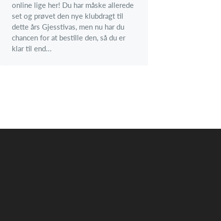
online lige her! Du har måske allerede
set og prøvet den nye klubdragt til
dette års Gjesstivas, men nu har du
chancen for at bestille den, så du er
klar til end...