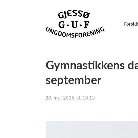
Forsid
Gymnastikkens da
september
20. maj. 2025, kl. 10.13