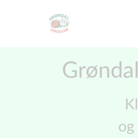
Grønda
Kl
og