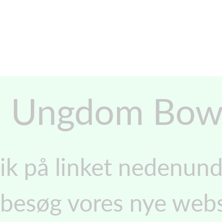
l Ungdom Bowl
ik på linket nedenun
 besøg vores nye webs