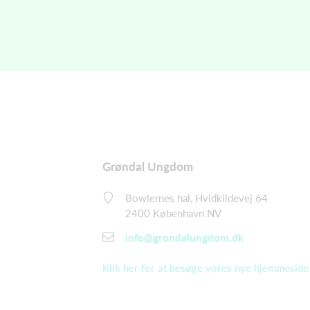
Grøndal Ungdom
Bowlernes hal, Hvidkildevej 64
2400 København NV
info@grondalungdom.dk
Klik her for at besøge vores nye hjemmeside