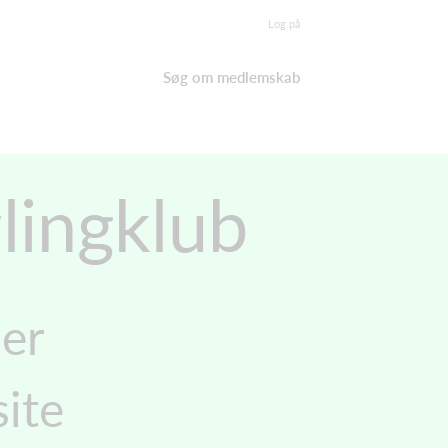
Log på
Søg om medlemskab
ingklub
der
ite