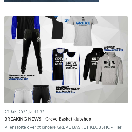
20. feb. 2025, kl. 11.33
BREAKING NEWS - Greve Basket klubshop
Vi er stolte over at lancere GREVE BASKET KLUBSHOP Her