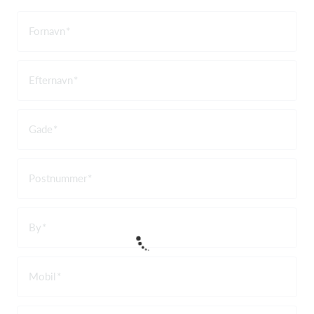
Fornavn
Efternavn
Gade
Postnummer
By
Mobil