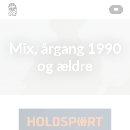
Mix, årgang 1990
og ældre