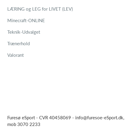
LÆRING og LEG for LIVET (LEV)
Minecraft-ONLINE
Teknik-Udvalget
Trænerhold
Valorant
Furesø eSport - CVR 40458069 -
info@furesoe-eSport.dk
,
mob 3070 2233