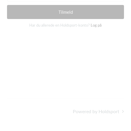
Tilmeld
Har du allerede en Holdsport-konto?
Log på
Powered by Holdsport