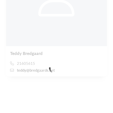
Teddy Bredgaard
21605615
teddy@bredgaards.net