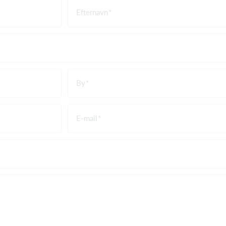
Efternavn
By
E-mail