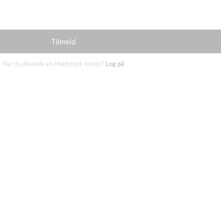
Tilmeld
Har du allerede en Holdsport-konto?
Log på