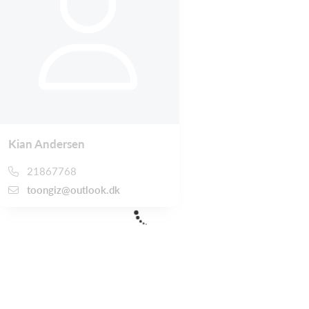
Kian Andersen
21867768
toongiz@outlook.dk