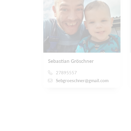
Sebastian Gröschner
27895557
Sebgroeschner@gmail.com