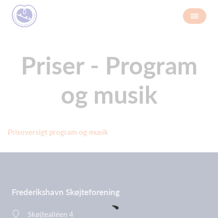
Priser - Program
og musik
Prisoversigt program og musik
Frederikshavn Skøjteforening
Skøjtealléen 4