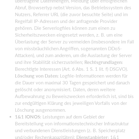
übertragene Datenmengen, Meldung über erfolgreichen
Abruf, Browsertyp nebst Version, das Betriebssystem des
Nutzers, Referrer URL (die zuvor besuchte Seite) und im
Regelfall IP-Adressen und der anfragende Provider
gehören. Die Serverlogfiles können zum einen zu
Sicherheitszwecken eingesetzt werden, z. B. um eine
Überlastung der Server zu vermeiden (insbesondere im Fall
von missbräuchlichen Angriffen, sogenannten DDoS-
Attacken), und zum anderen, um die Auslastung der Server
und ihre Stabilität sicherzustellen;
Rechtsgrundlagen:
Berechtigte Interessen (Art. 6 Abs. 1 S. 1 lit. f) DSGVO).
Löschung von Daten:
Logfile-Informationen werden für
die Dauer von maximal 30 Tagen gespeichert und danach
gelöscht oder anonymisiert. Daten, deren weitere
Aufbewahrung zu Beweiszwecken erforderlich ist, sind bis
zur endgültigen Klärung des jeweiligen Vorfalls von der
Löschung ausgenommen.
1&1 IONOS:
Leistungen auf dem Gebiet der
Bereitstellung von informationstechnischer Infrastruktur
und verbundenen Dienstleistungen (z. B. Speicherplatz
und/oder Rechenkapazitäten);
Dienstanbieter:
1&1