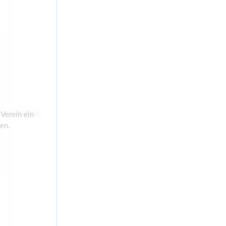
d verfügbar
Verein ein
en.