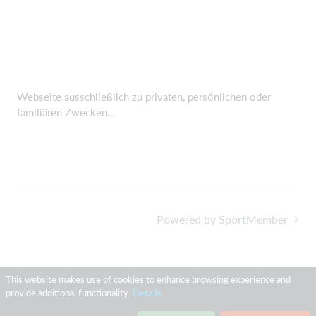
Webseite
ausschließlich zu privaten, persönlichen oder
familiären Zwecken
...
Powered by SportMember
This website makes use of cookies to enhance browsing experience and
provide additional functionality.
Details